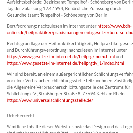
Aufsichtsbehörde: Bezirksamt Tempelhof - Schöneberg von Berlin
Ashara Kuckuck
Preisliste
Tag der Zulassung 12.4.1994, Behördliche Zulassung durch
Birim Dagli-Feldmann
Gesundheitsamt Tempelhof - Schöneberg von Berlin
Kontakt
Berufsordnung: nachzulesen im Internet unter
https://www.bdh-
Kornelia Welz
online.de/heilpraktiker/praxismanagement/gesetze/berufsordn
Vyasa Jannik Mühe
Rechtsgrundlage der Heilpraktikertätigkeit, Heilpraktikergeset
und Durchführungsverordnung: nachzulesen im Internet unter
https://www.gesetze-im-internet.de/heilprg/index.html
und
https://www.gesetze-im-internet.de/heilprgdv_1/index.html
Wir sind bereit, an einem außergerichtlichen Schlichtungsverfah
vor einer Verbraucherschlichtungsstelle teilzunehmen. Zuständig
die Allgemeine Verbraucherschlichtungsstelle des Zentrums für
Schlichtung e.V., Straßburger Straße 8, 77694 Kehl am Rhein,
https://www.universalschlichtungsstelle.de/
Urheberrecht
Sämtliche Inhalte dieser Website sowie das Design und das Logo
sind urheberrechtlich geschützt. Unerlaubte Verwendung,