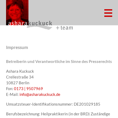
Home
Impressum
Reiki
Usui Reiki
®
Betreiberin und Verantwortliche im Sinne des Presserechts
Systena
Ashara Kuckuck
Reikiklinik
Besprechen
®
Energetisch heilen mit Systena
Crellestraße 34
10827 Berlin
Reikibuch
Traditionelles Besprechen
Fußreflexzonenmassage
®
Die Systena
Kur
Fon:
0173 | 9507969
E-Mail:
info@asharakuckuck.de
Ausbildung Reikimeister/in
Besprechen von Krankheiten
Fernbehandlung
Umsatzsteuer-Identifikationsnummer: DE201029185
Besprechen lernen
Über uns
Berufsbezeichnung: Heilpraktikerin (in der BRD) Zuständige